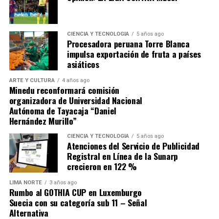
otras labores sociales que han funcionado con
muchísimo éxito siendo bien recibidas por la gran
mayoría de vecinos.
CIENCIA Y TECNOLOGÍA
5 años ago
Procesadora peruana Torre Blanca
impulsa exportación de fruta a países
asiáticos
ARTE Y CULTURA
4 años ago
Minedu reconformará comisión
organizadora de Universidad Nacional
Autónoma de Tayacaja “Daniel
Hernández Murillo”
CIENCIA Y TECNOLOGÍA
5 años ago
Atenciones del Servicio de Publicidad
Y con frases como: “Ganémosle a la dictadura de los
Registral en Línea de la Sunarp
eternos candidatos del distrito”, “Con corazón todo sale
crecieron en 122 %
mejor”, “Alcaldes sin investigaciones fiscales”, entre
otras, ha logrado calar en las preferencias sumado a que
LIMA NORTE
3 años ago
Rumbo al GOTHIA CUP en Luxemburgo
sus 18 años de experiencia y trayectoria en la cultura y
Suecia con su categoría sub 11 – Señal
en la gestión pública lo avalan. Libros publicados con
Alternativa