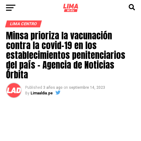
LIMA CENTRO
Minsa prioriza la vacunación
contra la covid-19 en los
establecimientos penitenciarios
del país – Agencia de Noticias
Órbita
Published
3 años ago
on
septiembre 14, 2023
By
Limaaldia.pe