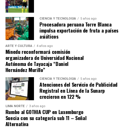
1. El origen: compra «no
CIENCIA Y TECNOLOGÍA
5 años ago
competitiva» por más de s/ 31
Procesadora peruana Torre Blanca
impulsa exportación de fruta a países
millones
asiáticos
ARTE Y CULTURA
4 años ago
En setiembre de 2025, CENARES convocó el proceso no
Minedu reconformará comisión
competitivo (Contratación Directa N.° 22-2025-
organizadora de Universidad Nacional
Autónoma de Tayacaja “Daniel
CENARES/MINSA) para la adquisición de
7,176,336
Hernández Murillo”
unidades de Cloruro de Sodio de 1Lt.
; el contrato N.°
313-2025-CENARES/MINSA fue otorgado
CIENCIA Y TECNOLOGÍA
5 años ago
Atenciones del Servicio de Publicidad
a
ALKOFARMA E.I.R.L.
por un monto de
S/
Registral en Línea de la Sunarp
31,217,061.60
(a S/ 4.35 por unidad). El producto
crecieron en 122 %
suministrado no era de origen peruano, sino importado
de China del fabricante
Shijiazhuang N°4 Pharmaceutical
LIMA NORTE
3 años ago
Rumbo al GOTHIA CUP en Luxemburgo
Co., Ltd.
con Registro Sanitario EE-13689.
Suecia con su categoría sub 11 – Señal
Alternativa