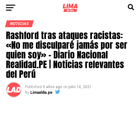
NOTICIAS
Rashford tras ataques racistas:
«No me disculparé jamás por ser
quien soy» – Diario Nacional
Realidad.PE | Noticias relevantes
del Perú
Published
5 años ago
on
julio 14, 2021
By
Limaaldia.pe