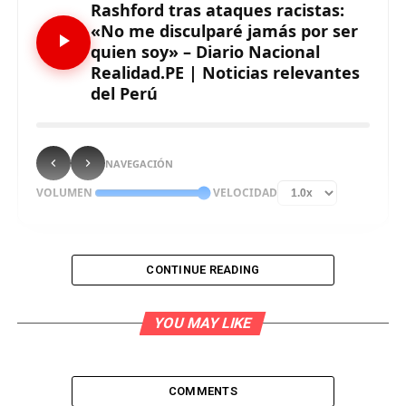
Rashford tras ataques racistas:
«No me disculparé jamás por ser
quien soy» – Diario Nacional
Realidad.PE | Noticias relevantes
del Perú
NAVEGACIÓN
VOLUMEN
VELOCIDAD
CONTINUE READING
Marcus Rashford, delantero del equipo de fútbol de
Inglaterra, reaccionó este martes a los ataques
YOU MAY LIKE
racistas recibidos tras su penal fallado en la final de
la Eurocopa contra Italia asegurando que «jamás» se
disculpará por ser quien es.
COMMENTS