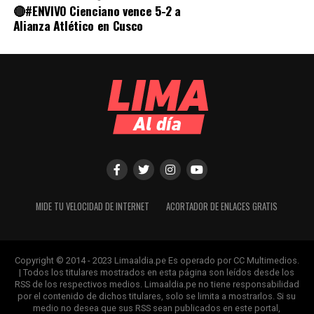
🔴#ENVIVO Cienciano vence 5-2 a
Alianza Atlético en Cusco
MIDE TU VELOCIDAD DE INTERNET
ACORTADOR DE ENLACES GRATIS
Copyright © 2014 - 2023 Limaaldia.pe Es operado por CC Multimedios.
| Todos los titulares mostrados en esta página son leídos desde los
RSS de los respectivos medios. Limaaldia.pe no tiene responsabilidad
por el contenido de dichos titulares, solo se limita a mostrarlos. Si su
medio no desea que sus RSS sean publicados en este portal,