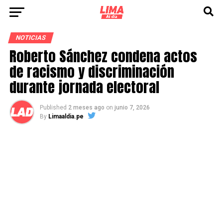
NOTICIAS
Roberto Sánchez condena actos
de racismo y discriminación
durante jornada electoral
Published
2 meses ago
on
junio 7, 2026
By
Limaaldia.pe