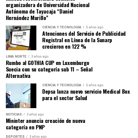
evitar que haya un deterioro importante de las
organizadora de Universidad Nacional
finanzas públicas»
en la próxima década.
Autónoma de Tayacaja “Daniel
Hernández Murillo”
Fuente: Gestión
CIENCIA Y TECNOLOGÍA
5 años ago
Atenciones del Servicio de Publicidad
Comparte esto:
Registral en Línea de la Sunarp
crecieron en 122 %
LIMA NORTE
3 años ago
Rumbo al GOTHIA CUP en Luxemburgo
Suecia con su categoría sub 11 – Señal
Alternativa
CIENCIA Y TECNOLOGÍA
5 años ago
Depsa lanza nuevo servicio Medical Box
para el sector Salud
NOTICIAS
3 años ago
Mininter anuncia creación de nueva
categoría en PNP
DEPORTES
3 años ago