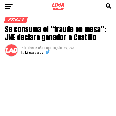
NOTICIAS
Se consuma el “fraude en mesa”:
JNE declara ganador a Castillo
Published
5 años ago
on
julio 20, 2021
By
Limaaldia.pe