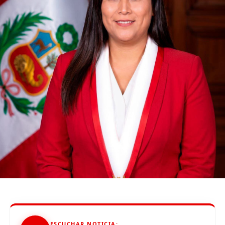
Perú Libre obtuvo 8 millones 836 mil 380 votos, lo que
equivale a 50.126 % de votos válidos, mientras que
Fuerza Popular
logró 8 792 117 votos, equivalente a
49.874 % de votos válidos.
La resolución se da luego de que el
JNE
declarara
improcedentes las apelaciones de Fuerza Popular y
elaborará el acta de proclamación de resultados que da
como presidente electo a Pedro Castillo.
La lucha sigue
Tras la proclamación de Castillo,
Hernando Guerra
García
, congresista electo por Fuerza Popular,
confirmó que respetarán los resultados, a pesar de que
no consideran legítimo este proceso electoral.
“Nosotros no creemos que el pueblo peruano haya
decidido. Estamos convencidos de que aquí ha
habido una manipulación del voto popular y de la
ESCUCHAR NOTICIA: