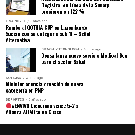
Registral en Línea de la Sunarp
31,217,061.60
(a S/ 4.35 por unidad). El producto
crecieron en 122 %
suministrado no era de origen peruano, sino importado
de China del fabricante
Shijiazhuang N°4 Pharmaceutical
LIMA NORTE
3 años ago
Rumbo al GOTHIA CUP en Luxemburgo
Co., Ltd.
con Registro Sanitario EE-13689.
Suecia con su categoría sub 11 – Señal
Alternativa
2. La alerta de DIGEMID que el
CIENCIA Y TECNOLOGÍA
5 años ago
Depsa lanza nuevo servicio Medical Box
para el sector Salud
MINSA prefirió «ignorar»
El producto que fue repartido en toda la red hospitalaria
NOTICIAS
3 años ago
Mininter anuncia creación de nueva
nacional no tardó en presentar problemas, varios
categoría en PNP
hospitales reportaron estar inconformes con las
especificaciones técnicas del suero recibido además de
DEPORTES
3 años ago
#ENVIVO Cienciano vence 5-2 a
que este presentó fallas de calidad.
Alianza Atlético en Cusco
El
22 de julio de 2026
, mediante la
Carta N.º 644-
2026-DG-DIGEMID-MINSA
, la Directora General de