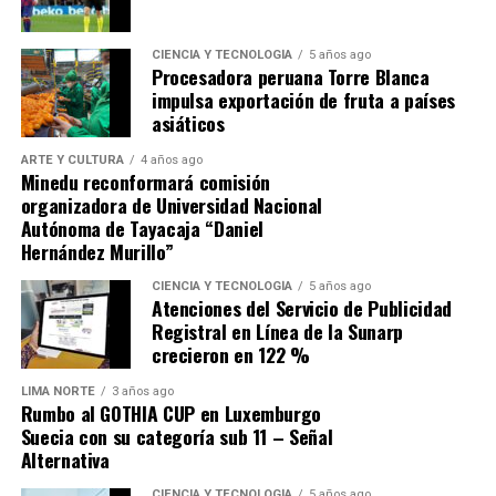
financiera. Un análisis de Credicorp Capital alertó que el
conjunto de promesas del nuevo gobierno, entre ellas el
CIENCIA Y TECNOLOGÍA
5 años ago
plan ferroviario, podría representar un impacto
Procesadora peruana Torre Blanca
superior a tres puntos del PBI en los próximos años, en
impulsa exportación de fruta a países
momentos en que las cuentas públicas ya enfrentan
asiáticos
presiones por el mayor gasto corriente. Para la firma,
ARTE Y CULTURA
4 años ago
«hay que abordarlas de manera significativa para
Minedu reconformará comisión
evitar que haya un deterioro importante de las
organizadora de Universidad Nacional
finanzas públicas»
en la próxima década.
Autónoma de Tayacaja “Daniel
Hernández Murillo”
Fuente: Gestión
CIENCIA Y TECNOLOGÍA
5 años ago
Atenciones del Servicio de Publicidad
Comparte esto:
Registral en Línea de la Sunarp
crecieron en 122 %
LIMA NORTE
3 años ago
Rumbo al GOTHIA CUP en Luxemburgo
Suecia con su categoría sub 11 – Señal
Alternativa
CIENCIA Y TECNOLOGÍA
5 años ago