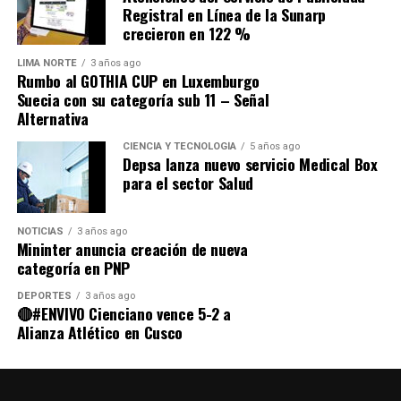
diferentes técnicas, encontrar tu propio estilo y
Registral en Línea de la Sunarp
crecieron en 122 %
compartir tus historias a través de imágenes.
LIMA NORTE
3 años ago
Conservando ocasiones especiales
Rumbo al GOTHIA CUP en Luxemburgo
Suecia con su categoría sub 11 – Señal
Alternativa
CIENCIA Y TECNOLOGÍA
5 años ago
Depsa lanza nuevo servicio Medical Box
para el sector Salud
NOTICIAS
3 años ago
Mininter anuncia creación de nueva
categoría en PNP
DEPORTES
3 años ago
🔴#ENVIVO Cienciano vence 5-2 a
Alianza Atlético en Cusco
La vida está llena de momentos como bodas,
cumpleaños, graduaciones, reuniones familiares,