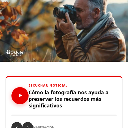
Trabajadores de EsSalud en huelga indefinida
Jefe de la Dircote sobre protestas: «Jóvenes fueron
captados por el movimiento islámico»
Source link
ESCUCHAR NOTICIA:
Cómo la fotografía nos ayuda a
preservar los recuerdos más
Comparte esto:
significativos
NAVEGACIÓN