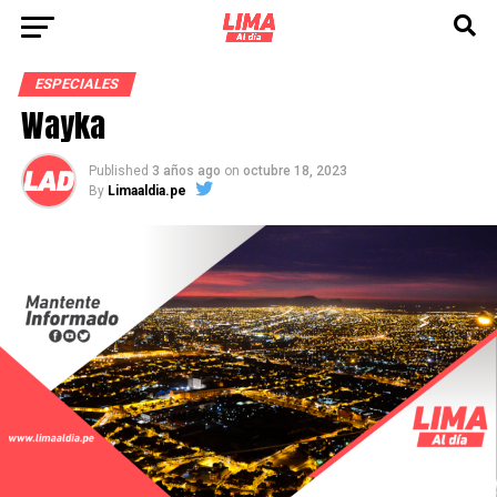
ESPECIALES
Wayka
Published
3 años ago
on
octubre 18, 2023
By
Limaaldia.pe