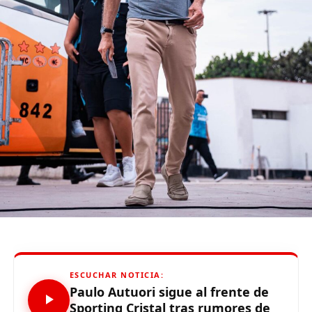
ÁRBITRO:
Kevin Ortega
ESCENARIO:
Iván Elías Moreno (Villa El Salvador)
(function(d, s, id) {
var js, fjs = d.getElementsByTagName(s)[0];
if (d.getElementById(id)) {return;}
js = d.createElement(s); js.id = id;
js.src = «//connect.facebook.net/es_LA/all.js#xfbml=1»;
fjs.parentNode.insertBefore(js, fjs);
}(document, «script», «facebook-jssdk»));
Source link
ESCUCHAR NOTICIA:
Comparte esto:
Paulo Autuori sigue al frente de
Sporting Cristal tras rumores de