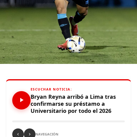
tiempo qu
e
hizo
”
,
enfatizó el técnico.
De otro lado, se reportó que supuestos hinchas de
Sporting Cristal realizaron pintas y ciertos daños en los
alrededores del Estadio Alejandro Villanueva – Matute,
durante el partido ante Carabobo por Copa Libertadores
2026. Con este panorama, se abre la posibilidad de que
Alianza Lima no preste nuevamente el recinto deportivo
a los celestes, por lo que se abre una nueva posibilidad
para definir el escenario, para sus tres partidos de local
de la Fase de Grupos..
ESCUCHAR NOTICIA:
Bryan Reyna arribó a Lima tras
confirmarse su préstamo a
Universitario por todo el 2026
Source link
Comparte esto:
NAVEGACIÓN