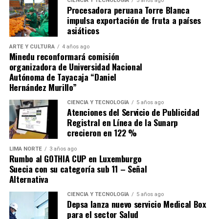
para recuperarse de la derrota sufrida en Andahuaylas
CIENCIA Y TECNOLOGÍA
5 años ago
Procesadora peruana Torre Blanca
ante Los Chankas, sino buscar que Alianza Lima no se les
impulsa exportación de fruta a países
escape.
asiáticos
ARTE Y CULTURA
4 años ago
Minedu reconformará comisión
organizadora de Universidad Nacional
Autónoma de Tayacaja “Daniel
Hernández Murillo”
Source link
CIENCIA Y TECNOLOGÍA
5 años ago
Atenciones del Servicio de Publicidad
Comparte esto:
Registral en Línea de la Sunarp
crecieron en 122 %
LIMA NORTE
3 años ago
Rumbo al GOTHIA CUP en Luxemburgo
Suecia con su categoría sub 11 – Señal
Alternativa
CIENCIA Y TECNOLOGÍA
5 años ago
Depsa lanza nuevo servicio Medical Box
para el sector Salud