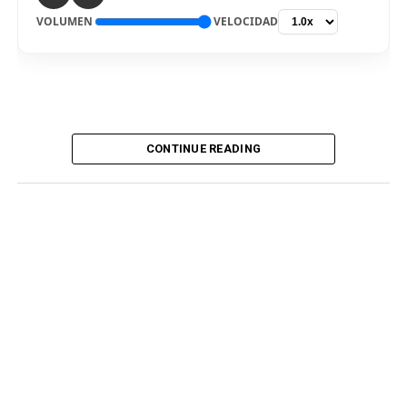
VOLUMEN
VELOCIDAD
CONTINUE READING
De vuelta al país. El delantero Bryan Reyna arribó hoy a
Lima, para ser nuevo jugador de Universitario de
Deportes para la temporada 2026. El “picante” pisó el
aeropuerto internacional Jorge Chávez por la mañana,
en medio de gran expectativa de los hinchas cremas, que
siguen atentos la incorporación del atacante
procedente del fútbol argentino. Fue recibido por
integrantes del club merengue, para irse a realizar los
exámenes correspondientes y ser presentado
oficialmente.