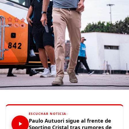
(function(d, s, id) {
var js, fjs = d.getElementsByTagName(s)[0];
if (d.getElementById(id)) {return;}
js = d.createElement(s); js.id = id;
js.src = «//connect.facebook.net/es_LA/all.js#xfbml=1»;
fjs.parentNode.insertBefore(js, fjs);
}(document, «script», «facebook-jssdk»));
Source link
Comparte esto:
ESCUCHAR NOTICIA:
Paulo Autuori sigue al frente de
Sporting Cristal tras rumores de