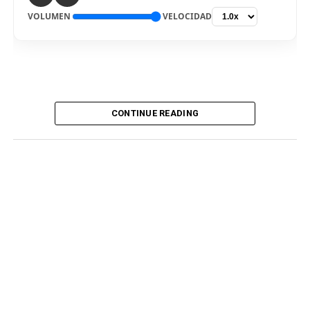
VOLUMEN
VELOCIDAD
CONTINUE READING
De vuelta al país. El delantero Bryan Reyna arribó hoy a
Lima, para ser nuevo jugador de Universitario de
Deportes para la temporada 2026. El “picante” pisó el
aeropuerto internacional Jorge Chávez por la mañana,
en medio de gran expectativa de los hinchas cremas, que
siguen atentos la incorporación del atacante
procedente del fútbol argentino. Fue recibido por
integrantes del club merengue, para irse a realizar los
exámenes correspondientes y ser presentado
oficialmente.