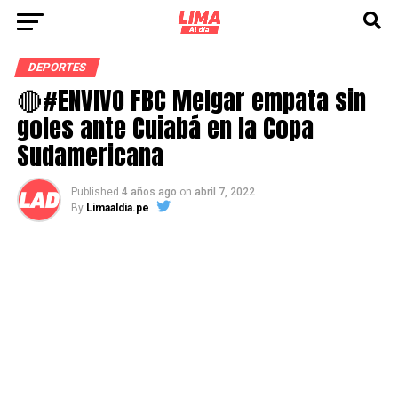
DEPORTES
🔴#ENVIVO FBC Melgar empata sin
goles ante Cuiabá en la Copa
Sudamericana
Published
4 años ago
on
abril 7, 2022
By
Limaaldia.pe