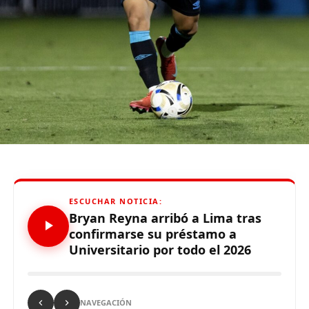
tiempo qu
e
hizo
”
,
enfatizó el técnico.
De otro lado, se reportó que supuestos hinchas de
Sporting Cristal realizaron pintas y ciertos daños en los
alrededores del Estadio Alejandro Villanueva – Matute,
durante el partido ante Carabobo por Copa Libertadores
2026. Con este panorama, se abre la posibilidad de que
Alianza Lima no preste nuevamente el recinto deportivo
a los celestes, por lo que se abre una nueva posibilidad
para definir el escenario, para sus tres partidos de local
de la Fase de Grupos..
ESCUCHAR NOTICIA:
Bryan Reyna arribó a Lima tras
confirmarse su préstamo a
Universitario por todo el 2026
Source link
Comparte esto:
NAVEGACIÓN