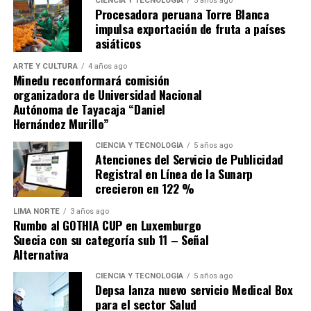
para recuperarse de la derrota sufrida en Andahuaylas
CIENCIA Y TECNOLOGÍA
5 años ago
Procesadora peruana Torre Blanca
ante Los Chankas, sino buscar que Alianza Lima no se les
impulsa exportación de fruta a países
escape.
asiáticos
ARTE Y CULTURA
4 años ago
Minedu reconformará comisión
organizadora de Universidad Nacional
Autónoma de Tayacaja “Daniel
Hernández Murillo”
Source link
CIENCIA Y TECNOLOGÍA
5 años ago
Atenciones del Servicio de Publicidad
Comparte esto:
Registral en Línea de la Sunarp
crecieron en 122 %
LIMA NORTE
3 años ago
Rumbo al GOTHIA CUP en Luxemburgo
Suecia con su categoría sub 11 – Señal
Alternativa
CIENCIA Y TECNOLOGÍA
5 años ago
Depsa lanza nuevo servicio Medical Box
para el sector Salud