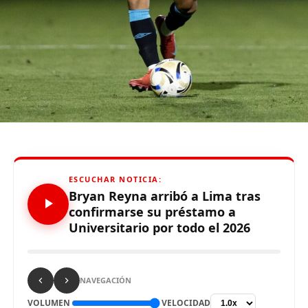
De otro lado, se reportó que supuestos hinchas de
Sporting Cristal realizaron pintas y ciertos daños en los
alrededores del Estadio Alejandro Villanueva – Matute,
durante el partido ante Carabobo por Copa Libertadores
2026. Con este panorama, se abre la posibilidad de que
Alianza Lima no preste nuevamente el recinto deportivo
a los celestes, por lo que se abre una nueva posibilidad
para definir el escenario, para sus tres partidos de local
de la Fase de Grupos..
ESCUCHAR NOTICIA:
Bryan Reyna arribó a Lima tras
confirmarse su préstamo a
Universitario por todo el 2026
Source link
Comparte esto:
NAVEGACIÓN
VOLUMEN
VELOCIDAD