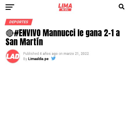
DEPORTES
🔴#ENVIVO Mannucci le gana 2-1 a
San Martín
Published
4 años ago
on
marzo 21, 2022
By
Limaaldia.pe