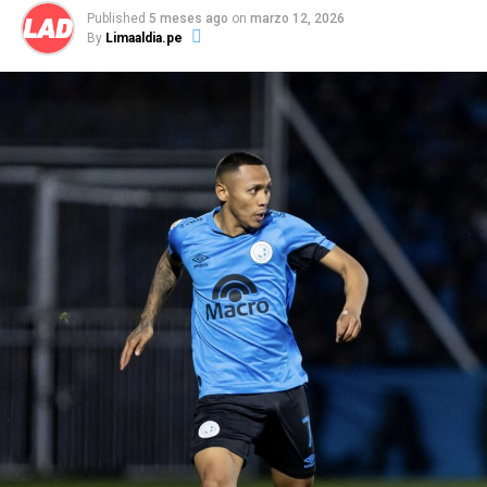
equipo.
Published
5 meses ago
on
marzo 12, 2026
By
Limaaldia.pe
La información señala que Autuori se mantiene al
mando del primer equipo celeste, con miras al partido
de este domingo ante Sport Boys de local, por la sétima
fecha del Torneo Apertura de la Liga 1. Eso sí, expresó
su molestia a la interna ante el rendimiento que
tuvieron los jugadores a lo largo del partido ante los
venezolanos.
Paulo Autuori, expresó su malestar en la conferencia de
prensa tras la clasificación a la fase de grupos por el mal
desempeño del equipo, señalando incluso, que no
merecieron haber superado de fase.
“Se pasa para otra
fase, excelente,
para el club es bueno pero lo que
nosotros jugamos hoy día no era para pasar
.
Esto es
muy corto para nosotros,
el equipo no puede tener un
partido como local, tener una ventaja y hacer el primer
tiempo qu
e
hizo
”
,
enfatizó el técnico.