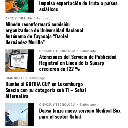
impulsa exportación de fruta a países
escape.
asiáticos
ARTE Y CULTURA
4 años ago
Minedu reconformará comisión
organizadora de Universidad Nacional
Autónoma de Tayacaja “Daniel
Hernández Murillo”
Source link
CIENCIA Y TECNOLOGÍA
5 años ago
Atenciones del Servicio de Publicidad
Comparte esto:
Registral en Línea de la Sunarp
crecieron en 122 %
LIMA NORTE
3 años ago
Rumbo al GOTHIA CUP en Luxemburgo
Suecia con su categoría sub 11 – Señal
Alternativa
CIENCIA Y TECNOLOGÍA
5 años ago
Depsa lanza nuevo servicio Medical Box
para el sector Salud