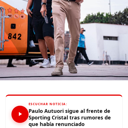
fjs.parentNode.insertBefore(js, fjs);
}(document, «script», «facebook-jssdk»));
Source link
Comparte esto:
RELATED TOPICS:
ESCUCHAR NOTICIA:
Paulo Autuori sigue al frente de
UP NEXT
Sporting Cristal tras rumores de
(VIDEO / FOTOS) Mannucci se impuso por 3-1 a la San
que había renunciado
Martín