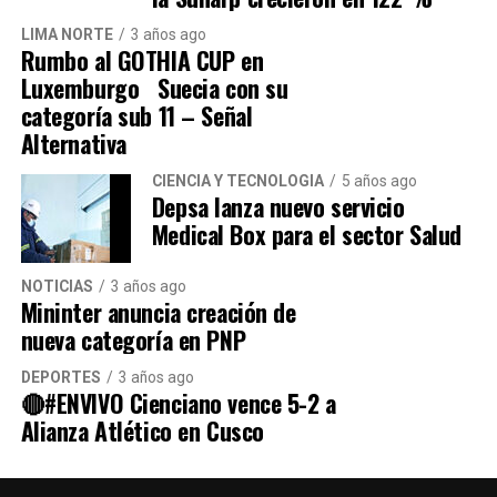
Martín de Porres y solucione los problemas
LIMA NORTE
3 años ago
que aquejan al distrito.
Rumbo al GOTHIA CUP en
Luxemburgo Suecia con su
categoría sub 11 – Señal
Alternativa
CIENCIA Y TECNOLOGÍA
5 años ago
Depsa lanza nuevo servicio
Medical Box para el sector Salud
Navegación de entradas
NOTICIAS
3 años ago
Mininter anuncia creación de
nueva categoría en PNP
Source link
DEPORTES
3 años ago
🔴#ENVIVO Cienciano vence 5-2 a
Comparte esto:
Alianza Atlético en Cusco