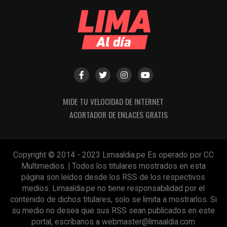
MIDE TU VELOCIDAD DE INTERNET
ACORTADOR DE ENLACES GRATIS
Copyright © 2014 - 2023 Limaaldia.pe Es operado por CC
Navegación de entradas
Multimedios. | Todos los titulares mostrados en esta
página son leídos desde los RSS de los respectivos
medios. Limaaldia.pe no tiene responsabilidad por el
contenido de dichos titulares, solo se limita a mostrarlos. Si
su medio no desea que sus RSS sean publicados en este
Source link
portal, escríbanos a
webmaster@limaaldia.com