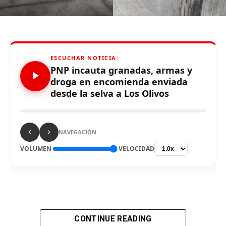
}(document, ‘script’, ‘facebook-jssdk’));
Source link
ESCUCHAR NOTICIA:
PNP incauta granadas, armas y
droga en encomienda enviada
Comparte esto:
desde la selva a Los Olivos
NAVEGACIÓN
VOLUMEN
VELOCIDAD
RELATED TOPICS:
UP NEXT
Tongo vuelve a ser internado de emergencia en el INEN‼️
Lima.
Agentes de la
Policía Nacional del Perú (PNP)
CONTINUE READING
incautaron
granadas de guerra
,
armas de largo
DON'T MISS