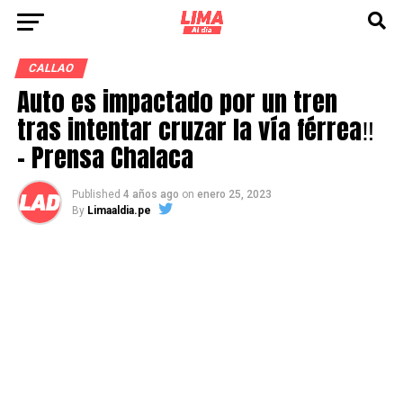
CALLAO
Auto es impactado por un tren
tras intentar cruzar la vía férrea‼️
– Prensa Chalaca
Published
4 años ago
on
enero 25, 2023
By
Limaaldia.pe