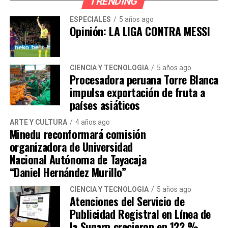
TRENDING
“El alcalde Hernán Sifuentes solo prefiere
hacer conciertos. Y San Martín de Porres
ESPECIALES
5 años ago
Opinión: LA LIGA CONTRA MESSI
sigue siendo un desastre”, afirmó un vecino
de la zona.
CIENCIA Y TECNOLOGÍA
5 años ago
Otro vecino señaló que están en riesgo de
Procesadora peruana Torre Blanca
impulsa exportación de fruta a
sufrir accidentes por la falta de señalización
países asiáticos
y también temen sufrir asaltos.
ARTE Y CULTURA
4 años ago
Minedu reconformará comisión
“En cualquier momento atropellan a un
organizadora de Universidad
vecino. Encima, no hay iluminación ni
Nacional Autónoma de Tayacaja
vigilancia. Estamos expuestos a que nos
“Daniel Hernández Murillo”
asalten”, agregó
CIENCIA Y TECNOLOGÍA
5 años ago
Atenciones del Servicio de
Hacemos un llamado al alcalde Hernán
Publicidad Registral en Línea de
Sifuentes a que escuche a los vecinos de San
la Sunarp crecieron en 122 %