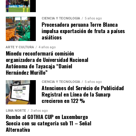
1. El origen: compra «no
CIENCIA Y TECNOLOGÍA
5 años ago
competitiva» por más de s/ 31
Procesadora peruana Torre Blanca
impulsa exportación de fruta a países
millones
asiáticos
ARTE Y CULTURA
4 años ago
En setiembre de 2025, CENARES convocó el proceso no
Minedu reconformará comisión
competitivo (Contratación Directa N.° 22-2025-
organizadora de Universidad Nacional
Autónoma de Tayacaja “Daniel
CENARES/MINSA) para la adquisición de
7,176,336
Hernández Murillo”
unidades de Cloruro de Sodio de 1Lt.
; el contrato N.°
313-2025-CENARES/MINSA fue otorgado
CIENCIA Y TECNOLOGÍA
5 años ago
Atenciones del Servicio de Publicidad
a
ALKOFARMA E.I.R.L.
por un monto de
S/
Registral en Línea de la Sunarp
31,217,061.60
(a S/ 4.35 por unidad). El producto
crecieron en 122 %
suministrado no era de origen peruano, sino importado
de China del fabricante
Shijiazhuang N°4 Pharmaceutical
LIMA NORTE
3 años ago
Rumbo al GOTHIA CUP en Luxemburgo
Co., Ltd.
con Registro Sanitario EE-13689.
Suecia con su categoría sub 11 – Señal
Alternativa