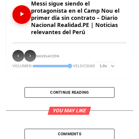
Messi sigue siendo el
protagonista en el Camp Nou el
primer día sin contrato – Diario
Nacional Realidad.PE | Noticias
relevantes del Perú
NAVEGACIÓN
VOLUMEN
VELOCIDAD
CONTINUE READING
YOU MAY LIKE
Por primera vez desde hace más de 20 años, los que
hace que llegó al Barcelona, Leo Messi no es
jugador del club azulgrana a efectos contractuales,
COMMENTS