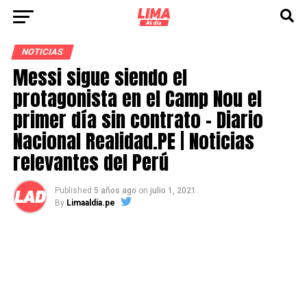
NOTICIAS
Messi sigue siendo el
protagonista en el Camp Nou el
primer día sin contrato – Diario
Nacional Realidad.PE | Noticias
relevantes del Perú
Published
5 años ago
on
julio 1, 2021
By
Limaaldia.pe