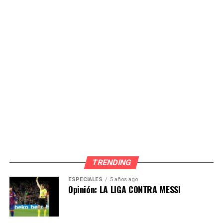
corresponde aceptar la renuncia formulada.
A través de una resolución, a la que tuvo acceso
RPP,
el
colegiado determinó que Luis Rubio quede apartado de
la lista de candidatos presentada por Renovación
Popular para las Elecciones Municipales 2026.
Asimismo, dispuso que se notifique la presente
resolución a Rubio, así como al personero legal titular
de la organización política Renovación Popular, de
acuerdo a lo establecido en el Reglamento sobre la
Casilla Electrónica del Jurado Nacional de Elecciones, y
se remita la presente resolución a la Oficina
Descentralizada de Procesos Electorales, para su
TRENDING
conocimiento y fines pertinentes.
ESPECIALES
5 años ago
Opinión: LA LIGA CONTRA MESSI
Por su parte, en un breve comunicado publicado en sus
redes sociales, el también exalcalde de Lima Rafael
López Aliaga lamentó la decisión y dijo que este anuncio