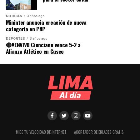
NOTICIAS
3 años ago
Mininter anuncia creación de nueva
categoría en PNP
DEPORTES
3 años ago
🔴#ENVIVO Cienciano vence 5-2 a
Alianza Atlético en Cusco
MIDE TU VELOCIDAD DE INTERNET
ACORTADOR DE ENLACES GRATIS