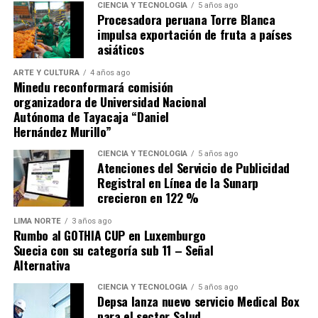
le provoca una profunda tristeza. Añadió que «especular
CIENCIA Y TECNOLOGÍA
5 años ago
Procesadora peruana Torre Blanca
los porqués para una decisión tan importante es no solo
impulsa exportación de fruta a países
absurdo, sino infame».
asiáticos
ARTE Y CULTURA
4 años ago
Minedu reconformará comisión
organizadora de Universidad Nacional
Autónoma de Tayacaja “Daniel
Hernández Murillo”
Navegación de entradas
CIENCIA Y TECNOLOGÍA
5 años ago
Atenciones del Servicio de Publicidad
Source link
Registral en Línea de la Sunarp
crecieron en 122 %
Comparte esto:
LIMA NORTE
3 años ago
Rumbo al GOTHIA CUP en Luxemburgo
Suecia con su categoría sub 11 – Señal
Alternativa
CIENCIA Y TECNOLOGÍA
5 años ago
Depsa lanza nuevo servicio Medical Box
para el sector Salud