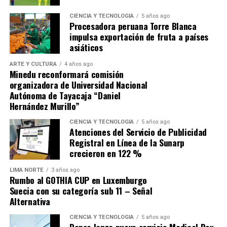
1. El origen: compra «no
CIENCIA Y TECNOLOGÍA
5 años ago
competitiva» por más de s/ 31
Procesadora peruana Torre Blanca
impulsa exportación de fruta a países
millones
asiáticos
ARTE Y CULTURA
4 años ago
En setiembre de 2025, CENARES convocó el proceso no
Minedu reconformará comisión
competitivo (Contratación Directa N.° 22-2025-
organizadora de Universidad Nacional
Autónoma de Tayacaja “Daniel
CENARES/MINSA) para la adquisición de
7,176,336
Hernández Murillo”
unidades de Cloruro de Sodio de 1Lt.
; el contrato N.°
313-2025-CENARES/MINSA fue otorgado
CIENCIA Y TECNOLOGÍA
5 años ago
Atenciones del Servicio de Publicidad
a
ALKOFARMA E.I.R.L.
por un monto de
S/
Registral en Línea de la Sunarp
31,217,061.60
(a S/ 4.35 por unidad). El producto
crecieron en 122 %
suministrado no era de origen peruano, sino importado
de China del fabricante
Shijiazhuang N°4 Pharmaceutical
LIMA NORTE
3 años ago
Rumbo al GOTHIA CUP en Luxemburgo
Co., Ltd.
con Registro Sanitario EE-13689.
Suecia con su categoría sub 11 – Señal
Alternativa
2. La alerta de DIGEMID que el
CIENCIA Y TECNOLOGÍA
5 años ago
Depsa lanza nuevo servicio Medical Box