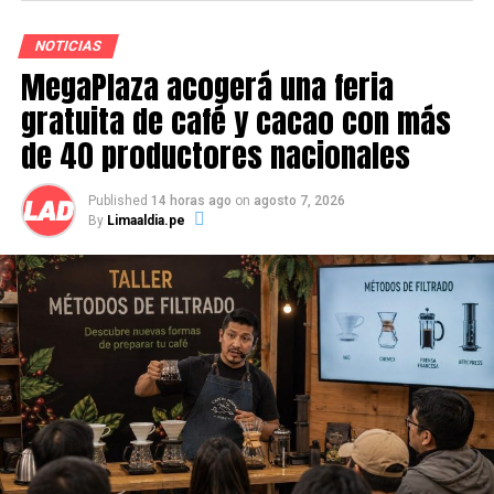
de la Sutran emitido a las 07:00 horas de hoy.
NOTICIAS
Visitas
1
MegaPlaza acogerá una feria
gratuita de café y cacao con más
de 40 productores nacionales
Source link
Published
14 horas ago
on
agosto 7, 2026
By
Limaaldia.pe
Comparte esto:
RELATED TOPICS:
UP NEXT