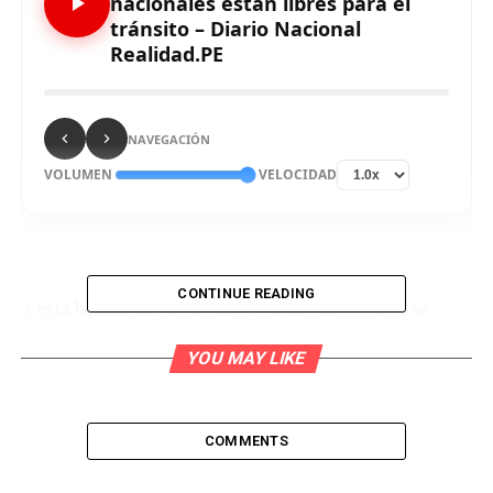
nacionales están libres para el
tránsito – Diario Nacional
Realidad.PE
NAVEGACIÓN
VOLUMEN
VELOCIDAD
CONTINUE READING
A esta hora de la mañana las 157 vías nacionales se
encuentran libres para el tránsito y no se presenta
YOU MAY LIKE
ningún punto interrumpido o restringido, informó la
Superintendencia Nacional de Transporte Terrestre de
Personas, Carga y Mercancías (Sutran).
COMMENTS
Así lo precisa el último reporte del mapa interactivo
de alertas del Centro de Gestión y Monitoreo (CGM)