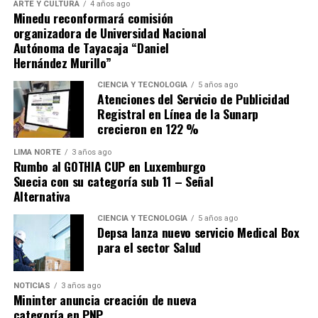
ARTE Y CULTURA
4 años ago
«hay que abordarlas de manera significativa para
Minedu reconformará comisión
evitar que haya un deterioro importante de las
organizadora de Universidad Nacional
finanzas públicas»
en la próxima década.
Autónoma de Tayacaja “Daniel
Hernández Murillo”
Fuente: Gestión
CIENCIA Y TECNOLOGÍA
5 años ago
Atenciones del Servicio de Publicidad
Comparte esto:
Registral en Línea de la Sunarp
crecieron en 122 %
LIMA NORTE
3 años ago
Rumbo al GOTHIA CUP en Luxemburgo
Suecia con su categoría sub 11 – Señal
Alternativa
CIENCIA Y TECNOLOGÍA
5 años ago
Depsa lanza nuevo servicio Medical Box
para el sector Salud
NOTICIAS
3 años ago
Mininter anuncia creación de nueva
categoría en PNP