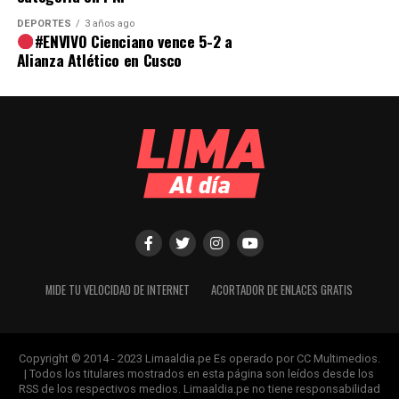
DEPORTES
3 años ago
#ENVIVO Cienciano vence 5-2 a
Alianza Atlético en Cusco
MIDE TU VELOCIDAD DE INTERNET
ACORTADOR DE ENLACES GRATIS
Copyright © 2014 - 2023 Limaaldia.pe Es operado por CC Multimedios.
| Todos los titulares mostrados en esta página son leídos desde los
RSS de los respectivos medios. Limaaldia.pe no tiene responsabilidad