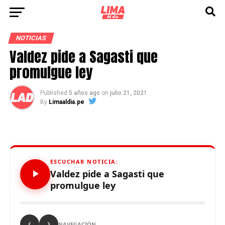
NOTICIAS
Valdez pide a Sagasti que
promulgue ley
Published
5 años ago
on
julio 21, 2021
By
Limaaldia.pe
ESCUCHAR NOTICIA:
Valdez pide a Sagasti que
promulgue ley
NAVEGACIÓN