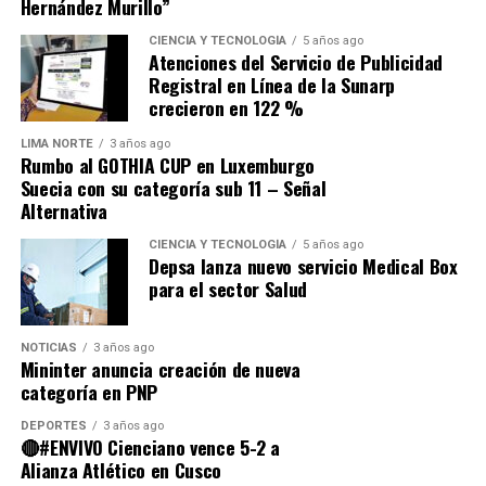
Hernández Murillo”
Fuente: Gestión
CIENCIA Y TECNOLOGÍA
5 años ago
Atenciones del Servicio de Publicidad
Comparte esto:
Registral en Línea de la Sunarp
crecieron en 122 %
LIMA NORTE
3 años ago
Rumbo al GOTHIA CUP en Luxemburgo
Suecia con su categoría sub 11 – Señal
Alternativa
CIENCIA Y TECNOLOGÍA
5 años ago
Depsa lanza nuevo servicio Medical Box
para el sector Salud
NOTICIAS
3 años ago
Mininter anuncia creación de nueva
categoría en PNP
DEPORTES
3 años ago
🔴#ENVIVO Cienciano vence 5-2 a
Alianza Atlético en Cusco