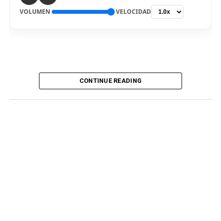
VOLUMEN
VELOCIDAD
CONTINUE READING
De vuelta al país. El delantero Bryan Reyna arribó hoy a
Lima, para ser nuevo jugador de Universitario de
Deportes para la temporada 2026. El “picante” pisó el
aeropuerto internacional Jorge Chávez por la mañana,
en medio de gran expectativa de los hinchas cremas, que
siguen atentos la incorporación del atacante
procedente del fútbol argentino. Fue recibido por
integrantes del club merengue, para irse a realizar los
exámenes correspondientes y ser presentado
oficialmente.