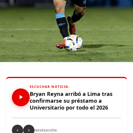
tiempo qu
e
hizo
”
,
enfatizó el técnico.
De otro lado, se reportó que supuestos hinchas de
Sporting Cristal realizaron pintas y ciertos daños en los
alrededores del Estadio Alejandro Villanueva – Matute,
durante el partido ante Carabobo por Copa Libertadores
2026. Con este panorama, se abre la posibilidad de que
Alianza Lima no preste nuevamente el recinto deportivo
a los celestes, por lo que se abre una nueva posibilidad
para definir el escenario, para sus tres partidos de local
de la Fase de Grupos..
ESCUCHAR NOTICIA:
Bryan Reyna arribó a Lima tras
confirmarse su préstamo a
Universitario por todo el 2026
Source link
Comparte esto:
NAVEGACIÓN