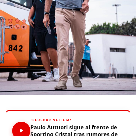
ESCENARIO: Iván Elías Moreno (Villa El Salvador)
ÁRBITRO: Ítalo Gonzáles
(function(d, s, id) {
var js, fjs = d.getElementsByTagName(s)[0];
if (d.getElementById(id)) {return;}
js = d.createElement(s); js.id = id;
js.src = «//connect.facebook.net/es_LA/all.js#xfbml=1»;
fjs.parentNode.insertBefore(js, fjs);
}(document, «script», «facebook-jssdk»));
ESCUCHAR NOTICIA:
Source link
Paulo Autuori sigue al frente de
Sporting Cristal tras rumores de