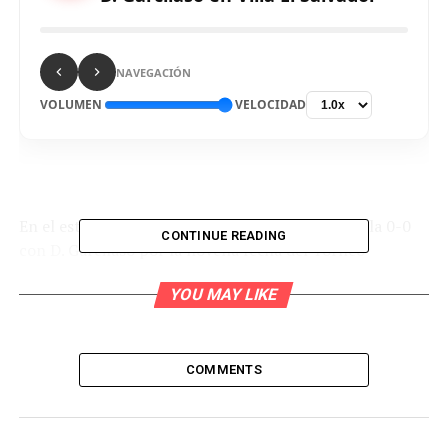
NAVEGACIÓN
VOLUMEN
VELOCIDAD
En el estadio Iván Elías Moreno, Sport Boys iguala 0-0
CONTINUE READING
con D. Garcilaso por la novena fecha del Torneo
Apertura de la Liga 1 Betsson.
(Más información en
YOU MAY LIKE
breve…)
SÍNTESIS
COMMENTS
S. BOYS (0):
Villete; Schuler, Benítez, Vásquez, Carbajal;
Morales, Sánchez, Sánchez, Milo, Mero u Roca DT: G.
Sanguinetti