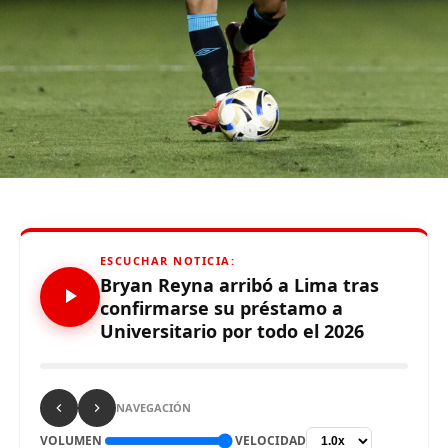
De otro lado, se reportó que supuestos hinchas de
Sporting Cristal realizaron pintas y ciertos daños en los
alrededores del Estadio Alejandro Villanueva – Matute,
durante el partido ante Carabobo por Copa Libertadores
2026. Con este panorama, se abre la posibilidad de que
Alianza Lima no preste nuevamente el recinto deportivo
a los celestes, por lo que se abre una nueva posibilidad
para definir el escenario, para sus tres partidos de local
de la Fase de Grupos..
ESCUCHAR NOTICIA:
Bryan Reyna arribó a Lima tras
confirmarse su préstamo a
Universitario por todo el 2026
Source link
Comparte esto:
NAVEGACIÓN
VOLUMEN
VELOCIDAD