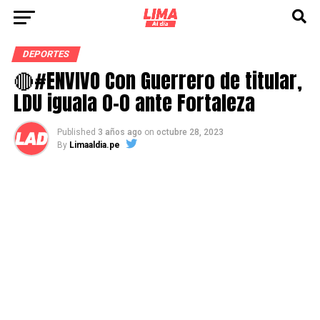
DEPORTES
🔴#ENVIVO Con Guerrero de titular,
LDU iguala 0-0 ante Fortaleza
Published
3 años ago
on
octubre 28, 2023
By
Limaaldia.pe