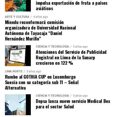
impulsa exportación de fruta a países
escape.
asiáticos
ARTE Y CULTURA
4 años ago
Minedu reconformará comisión
organizadora de Universidad Nacional
Autónoma de Tayacaja “Daniel
Hernández Murillo”
Source link
CIENCIA Y TECNOLOGÍA
5 años ago
Atenciones del Servicio de Publicidad
Comparte esto:
Registral en Línea de la Sunarp
crecieron en 122 %
LIMA NORTE
3 años ago
Rumbo al GOTHIA CUP en Luxemburgo
Suecia con su categoría sub 11 – Señal
Alternativa
CIENCIA Y TECNOLOGÍA
5 años ago
Depsa lanza nuevo servicio Medical Box
para el sector Salud