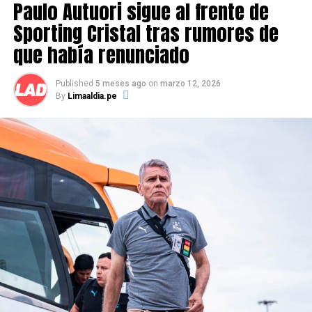
Paulo Autuori sigue al frente de
Martínez, Piovi, Jhojan Julio, González, Ibarra, Guerrero.
Sporting Cristal tras rumores de
que había renunciado
Published
5 meses ago
on
marzo 12, 2026
By
Limaaldia.pe
Source link
Comparte esto:
RELATED TOPICS:
UP NEXT