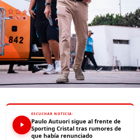
🔴#ENVIVO Con Guerrero de titular, LDU iguala 1-1 ante
Fortaleza
DON'T MISS
(VIDEO) ¡Remontada merengue! Real Madrid venció 2-1 a
Barcelona en el Clásico español
Limaaldia.pe
Mantente informado con Limaaldia.pe
ESCUCHAR NOTICIA:
Paulo Autuori sigue al frente de
Sporting Cristal tras rumores de
que había renunciado