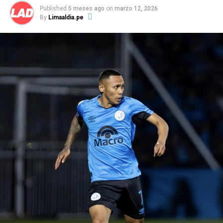
equipo.
Published
5 meses ago
on
marzo 12, 2026
By
Limaaldia.pe
La información señala que Autuori se mantiene al
mando del primer equipo celeste, con miras al partido
de este domingo ante Sport Boys de local, por la sétima
fecha del Torneo Apertura de la Liga 1. Eso sí, expresó
su molestia a la interna ante el rendimiento que
tuvieron los jugadores a lo largo del partido ante los
venezolanos.
Paulo Autuori, expresó su malestar en la conferencia de
prensa tras la clasificación a la fase de grupos por el mal
desempeño del equipo, señalando incluso, que no
merecieron haber superado de fase.
“Se pasa para otra
fase, excelente,
para el club es bueno pero lo que
nosotros jugamos hoy día no era para pasar
.
Esto es
muy corto para nosotros,
el equipo no puede tener un
partido como local, tener una ventaja y hacer el primer
tiempo qu
e
hizo
”
,
enfatizó el técnico.