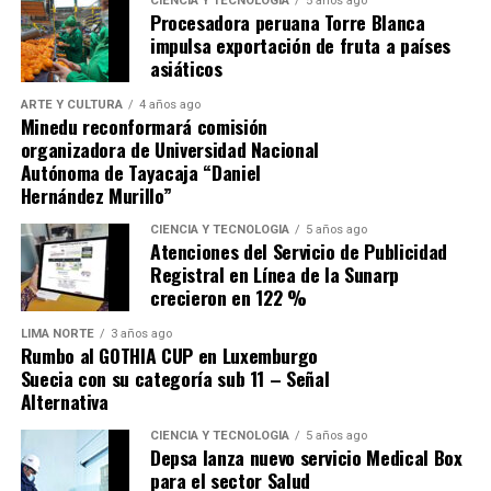
para recuperarse de la derrota sufrida en Andahuaylas
CIENCIA Y TECNOLOGÍA
5 años ago
Procesadora peruana Torre Blanca
ante Los Chankas, sino buscar que Alianza Lima no se les
impulsa exportación de fruta a países
escape.
asiáticos
ARTE Y CULTURA
4 años ago
Minedu reconformará comisión
organizadora de Universidad Nacional
Autónoma de Tayacaja “Daniel
Hernández Murillo”
Source link
CIENCIA Y TECNOLOGÍA
5 años ago
Atenciones del Servicio de Publicidad
Comparte esto:
Registral en Línea de la Sunarp
crecieron en 122 %
LIMA NORTE
3 años ago
Rumbo al GOTHIA CUP en Luxemburgo
Suecia con su categoría sub 11 – Señal
Alternativa
CIENCIA Y TECNOLOGÍA
5 años ago
Depsa lanza nuevo servicio Medical Box
para el sector Salud