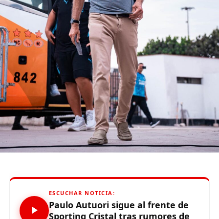
(function(d, s, id) {
var js, fjs = d.getElementsByTagName(s)[0];
if (d.getElementById(id)) {return;}
js = d.createElement(s); js.id = id;
js.src = «//connect.facebook.net/es_LA/all.js#xfbml=1»;
fjs.parentNode.insertBefore(js, fjs);
}(document, «script», «facebook-jssdk»));
Source link
Comparte esto:
ESCUCHAR NOTICIA:
Paulo Autuori sigue al frente de
Sporting Cristal tras rumores de