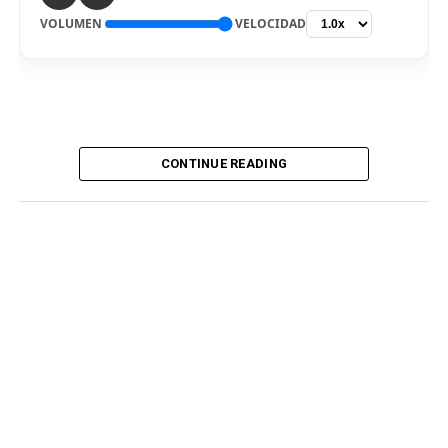
VOLUMEN
VELOCIDAD
CONTINUE READING
De vuelta al país. El delantero Bryan Reyna arribó hoy a
Lima, para ser nuevo jugador de Universitario de
Deportes para la temporada 2026. El “picante” pisó el
aeropuerto internacional Jorge Chávez por la mañana,
en medio de gran expectativa de los hinchas cremas, que
siguen atentos la incorporación del atacante
procedente del fútbol argentino. Fue recibido por
integrantes del club merengue, para irse a realizar los
exámenes correspondientes y ser presentado
oficialmente.