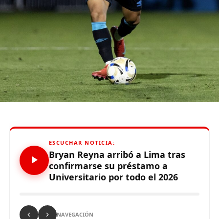
tiempo qu
e
hizo
”
,
enfatizó el técnico.
De otro lado, se reportó que supuestos hinchas de
Sporting Cristal realizaron pintas y ciertos daños en los
alrededores del Estadio Alejandro Villanueva – Matute,
durante el partido ante Carabobo por Copa Libertadores
2026. Con este panorama, se abre la posibilidad de que
Alianza Lima no preste nuevamente el recinto deportivo
a los celestes, por lo que se abre una nueva posibilidad
para definir el escenario, para sus tres partidos de local
de la Fase de Grupos..
ESCUCHAR NOTICIA:
Bryan Reyna arribó a Lima tras
confirmarse su préstamo a
Universitario por todo el 2026
Source link
Comparte esto:
NAVEGACIÓN