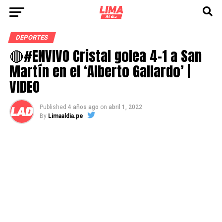
DEPORTES
🔴#ENVIVO Cristal golea 4-1 a San
Martín en el ‘Alberto Gallardo’ |
VIDEO
Published
4 años ago
on
abril 1, 2022
By
Limaaldia.pe