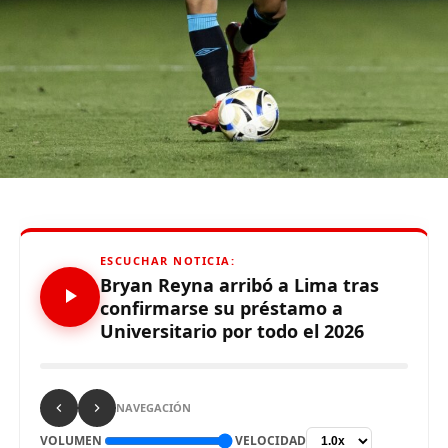
De otro lado, se reportó que supuestos hinchas de
Sporting Cristal realizaron pintas y ciertos daños en los
alrededores del Estadio Alejandro Villanueva – Matute,
durante el partido ante Carabobo por Copa Libertadores
2026. Con este panorama, se abre la posibilidad de que
Alianza Lima no preste nuevamente el recinto deportivo
a los celestes, por lo que se abre una nueva posibilidad
para definir el escenario, para sus tres partidos de local
de la Fase de Grupos..
ESCUCHAR NOTICIA:
Bryan Reyna arribó a Lima tras
confirmarse su préstamo a
Universitario por todo el 2026
Source link
Comparte esto:
NAVEGACIÓN
VOLUMEN
VELOCIDAD