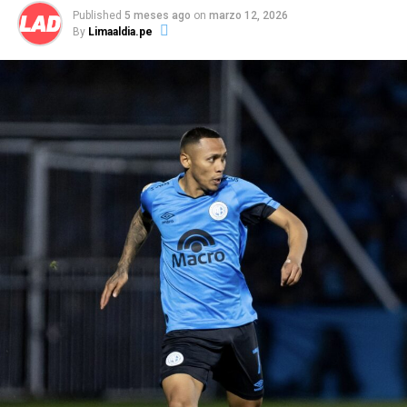
equipo.
Published
5 meses ago
on
marzo 12, 2026
By
Limaaldia.pe
La información señala que Autuori se mantiene al
mando del primer equipo celeste, con miras al partido
de este domingo ante Sport Boys de local, por la sétima
fecha del Torneo Apertura de la Liga 1. Eso sí, expresó
su molestia a la interna ante el rendimiento que
tuvieron los jugadores a lo largo del partido ante los
venezolanos.
Paulo Autuori, expresó su malestar en la conferencia de
prensa tras la clasificación a la fase de grupos por el mal
desempeño del equipo, señalando incluso, que no
merecieron haber superado de fase.
“Se pasa para otra
fase, excelente,
para el club es bueno pero lo que
nosotros jugamos hoy día no era para pasar
.
Esto es
muy corto para nosotros,
el equipo no puede tener un
partido como local, tener una ventaja y hacer el primer
tiempo qu
e
hizo
”
,
enfatizó el técnico.