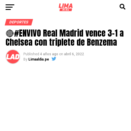
DEPORTES
🔴#ENVIVO Real Madrid vence 3-1 a
Chelsea con triplete de Benzema
Published
4 años ago
on
abril 6, 2022
By
Limaaldia.pe