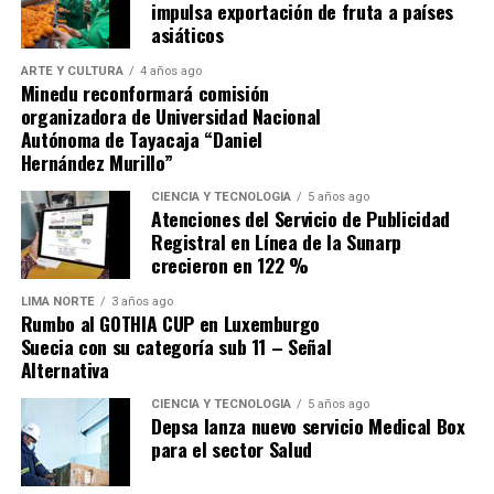
impulsa exportación de fruta a países
escape.
asiáticos
ARTE Y CULTURA
4 años ago
Minedu reconformará comisión
organizadora de Universidad Nacional
Autónoma de Tayacaja “Daniel
Hernández Murillo”
Source link
CIENCIA Y TECNOLOGÍA
5 años ago
Atenciones del Servicio de Publicidad
Comparte esto:
Registral en Línea de la Sunarp
crecieron en 122 %
LIMA NORTE
3 años ago
Rumbo al GOTHIA CUP en Luxemburgo
Suecia con su categoría sub 11 – Señal
Alternativa
CIENCIA Y TECNOLOGÍA
5 años ago
Depsa lanza nuevo servicio Medical Box
para el sector Salud