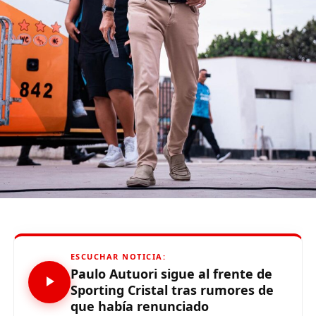
js = d.createElement(s); js.id = id;
js.src = «//connect.facebook.net/es_LA/all.js#xfbml=1»;
fjs.parentNode.insertBefore(js, fjs);
}(document, «script», «facebook-jssdk»));
Source link
Comparte esto:
ESCUCHAR NOTICIA:
Paulo Autuori sigue al frente de
Sporting Cristal tras rumores de
RELATED TOPICS:
que había renunciado
UP NEXT