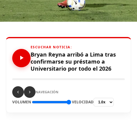
2026. Con este panorama, se abre la posibilidad de que
Alianza Lima no preste nuevamente el recinto deportivo
a los celestes, por lo que se abre una nueva posibilidad
para definir el escenario, para sus tres partidos de local
de la Fase de Grupos..
ESCUCHAR NOTICIA:
Bryan Reyna arribó a Lima tras
confirmarse su préstamo a
Universitario por todo el 2026
Source link
Comparte esto:
NAVEGACIÓN
VOLUMEN
VELOCIDAD