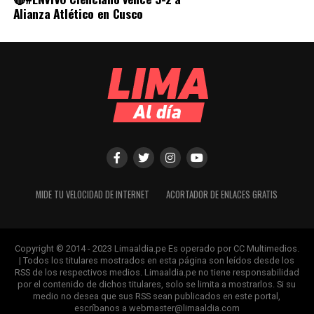
Alianza Atlético en Cusco
MIDE TU VELOCIDAD DE INTERNET
ACORTADOR DE ENLACES GRATIS
Copyright © 2014 - 2023 Limaaldia.pe Es operado por CC Multimedios.
| Todos los titulares mostrados en esta página son leídos desde los
RSS de los respectivos medios. Limaaldia.pe no tiene responsabilidad
por el contenido de dichos titulares, solo se limita a mostrarlos. Si su
medio no desea que sus RSS sean publicados en este portal,
escríbanos a
webmaster@limaaldia.com