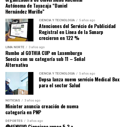
Autónoma de Tayacaja “Daniel
Hernández Murillo”
Source link
CIENCIA Y TECNOLOGÍA
5 años ago
Atenciones del Servicio de Publicidad
Comparte esto:
Registral en Línea de la Sunarp
crecieron en 122 %
LIMA NORTE
3 años ago
Rumbo al GOTHIA CUP en Luxemburgo
Suecia con su categoría sub 11 – Señal
Alternativa
CIENCIA Y TECNOLOGÍA
5 años ago
Depsa lanza nuevo servicio Medical Box
para el sector Salud
NOTICIAS
3 años ago
Mininter anuncia creación de nueva
categoría en PNP
DEPORTES
3 años ago
🔴#ENVIVO Cienciano vence 5-2 a