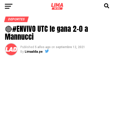
DEPORTES
🔴#ENVIVO UTC le gana 2-0 a
Mannucci
Published
5 años ago
on
septiembre 12, 2021
By
Limaaldia.pe