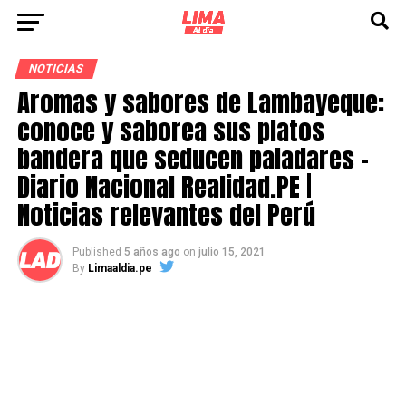
NOTICIAS
Aromas y sabores de Lambayeque:
conoce y saborea sus platos
bandera que seducen paladares –
Diario Nacional Realidad.PE |
Noticias relevantes del Perú
Published
5 años ago
on
julio 15, 2021
By
Limaaldia.pe