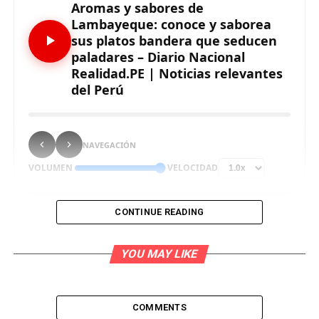
Aromas y sabores de
Lambayeque: conoce y saborea
sus platos bandera que seducen
paladares – Diario Nacional
Realidad.PE | Noticias relevantes
del Perú
NAVEGACIÓN
VOLUMEN
VELOCIDAD
CONTINUE READING
El bien ganado prestigio mundial de la gastronomía
YOU MAY LIKE
peruana se sustenta en sus cocinas regionales. Y
entre estas destaca la culinaria de Lambayeque,
heredera de tradiciones ancestrales y de un
COMMENTS