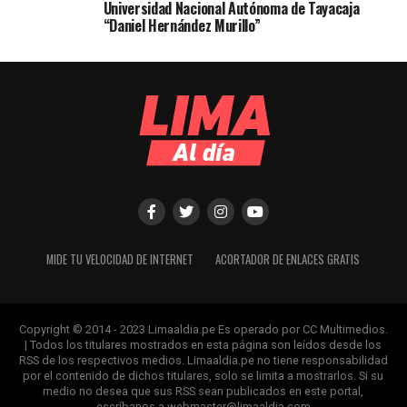
Universidad Nacional Autónoma de Tayacaja
“Daniel Hernández Murillo”
MIDE TU VELOCIDAD DE INTERNET
ACORTADOR DE ENLACES GRATIS
Copyright © 2014 - 2023 Limaaldia.pe Es operado por CC Multimedios.
| Todos los titulares mostrados en esta página son leídos desde los
RSS de los respectivos medios. Limaaldia.pe no tiene responsabilidad
por el contenido de dichos titulares, solo se limita a mostrarlos. Si su
medio no desea que sus RSS sean publicados en este portal,
escríbanos a
webmaster@limaaldia.com