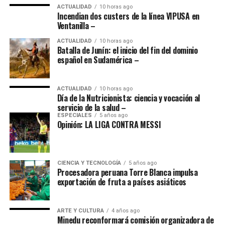
ACTUALIDAD
10 horas ago
Incendian dos custers de la línea VIPUSA en
Ventanilla –
ACTUALIDAD
10 horas ago
Batalla de Junín: el inicio del fin del dominio
español en Sudamérica –
ACTUALIDAD
10 horas ago
Día de la Nutricionista: ciencia y vocación al
servicio de la salud –
ESPECIALES
5 años ago
Opinión: LA LIGA CONTRA MESSI
CIENCIA Y TECNOLOGÍA
5 años ago
Procesadora peruana Torre Blanca impulsa
exportación de fruta a países asiáticos
ARTE Y CULTURA
4 años ago
Minedu reconformará comisión organizadora de