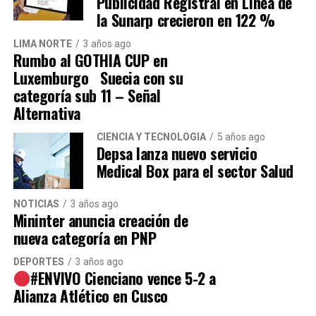
Publicidad Registral en Línea de
Sifuentes a que escuche a los vecinos de San
la Sunarp crecieron en 122 %
Martín de Porres y solucione los problemas
LIMA NORTE
3 años ago
que aquejan al distrito.
Rumbo al GOTHIA CUP en
Luxemburgo Suecia con su
categoría sub 11 – Señal
Alternativa
CIENCIA Y TECNOLOGÍA
5 años ago
Depsa lanza nuevo servicio
Medical Box para el sector Salud
Navegación de entradas
NOTICIAS
3 años ago
Mininter anuncia creación de
nueva categoría en PNP
Source link
DEPORTES
3 años ago
#ENVIVO Cienciano vence 5-2 a
Comparte esto:
Alianza Atlético en Cusco