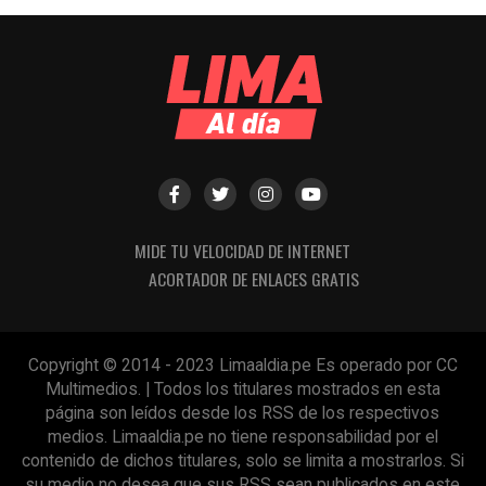
MIDE TU VELOCIDAD DE INTERNET
ACORTADOR DE ENLACES GRATIS
Copyright © 2014 - 2023 Limaaldia.pe Es operado por CC
Navegación de entradas
Multimedios. | Todos los titulares mostrados en esta
página son leídos desde los RSS de los respectivos
medios. Limaaldia.pe no tiene responsabilidad por el
contenido de dichos titulares, solo se limita a mostrarlos. Si
su medio no desea que sus RSS sean publicados en este