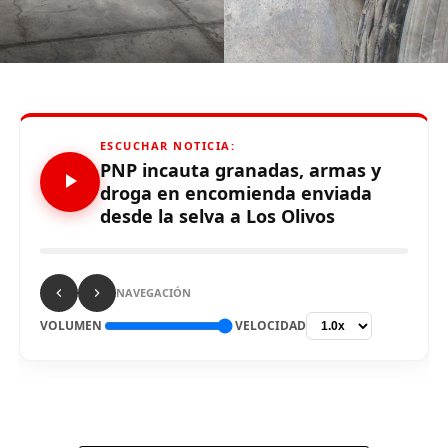
#Peruanadas
«El Canal Chalaco del Bicentenario»
ESCUCHAR NOTICIA:
Source link
PNP incauta granadas, armas y
droga en encomienda enviada
Comparte esto:
desde la selva a Los Olivos
NAVEGACIÓN
VOLUMEN
VELOCIDAD
RELATED TOPICS:
UP NEXT
Callao. Carlos Cox y Eugenio Córdova en conversaciones
Lima.
Agentes de la
Policía Nacional del Perú (PNP)