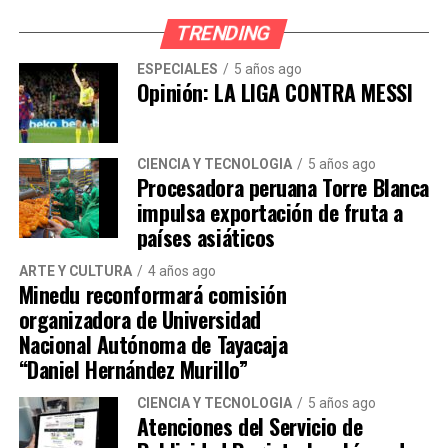
TRENDING
“El alcalde Hernán Sifuentes solo prefiere
hacer conciertos. Y San Martín de Porres
ESPECIALES
5 años ago
Opinión: LA LIGA CONTRA MESSI
sigue siendo un desastre”, afirmó un vecino
de la zona.
CIENCIA Y TECNOLOGÍA
5 años ago
Otro vecino señaló que están en riesgo de
Procesadora peruana Torre Blanca
impulsa exportación de fruta a
sufrir accidentes por la falta de señalización
países asiáticos
y también temen sufrir asaltos.
ARTE Y CULTURA
4 años ago
Minedu reconformará comisión
“En cualquier momento atropellan a un
organizadora de Universidad
vecino. Encima, no hay iluminación ni
Nacional Autónoma de Tayacaja
vigilancia. Estamos expuestos a que nos
“Daniel Hernández Murillo”
asalten”, agregó
CIENCIA Y TECNOLOGÍA
5 años ago
Atenciones del Servicio de
Hacemos un llamado al alcalde Hernán