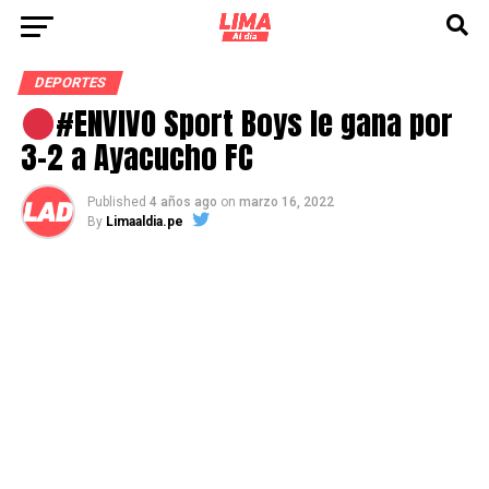
DEPORTES
#ENVIVO Sport Boys le gana por
3-2 a Ayacucho FC
Published
4 años ago
on
marzo 16, 2022
By
Limaaldia.pe