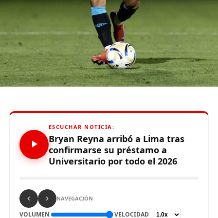
De otro lado, se reportó que supuestos hinchas de
Sporting Cristal realizaron pintas y ciertos daños en los
alrededores del Estadio Alejandro Villanueva – Matute,
durante el partido ante Carabobo por Copa Libertadores
2026. Con este panorama, se abre la posibilidad de que
Alianza Lima no preste nuevamente el recinto deportivo
a los celestes, por lo que se abre una nueva posibilidad
para definir el escenario, para sus tres partidos de local
de la Fase de Grupos..
ESCUCHAR NOTICIA:
Bryan Reyna arribó a Lima tras
confirmarse su préstamo a
Universitario por todo el 2026
Source link
Comparte esto:
NAVEGACIÓN
VOLUMEN
VELOCIDAD