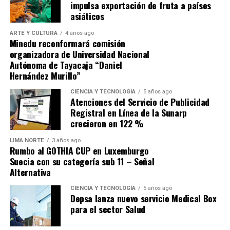
impulsa exportación de fruta a países
escape.
asiáticos
ARTE Y CULTURA
4 años ago
Minedu reconformará comisión
organizadora de Universidad Nacional
Autónoma de Tayacaja “Daniel
Hernández Murillo”
Source link
CIENCIA Y TECNOLOGÍA
5 años ago
Atenciones del Servicio de Publicidad
Comparte esto:
Registral en Línea de la Sunarp
crecieron en 122 %
LIMA NORTE
3 años ago
Rumbo al GOTHIA CUP en Luxemburgo
Suecia con su categoría sub 11 – Señal
Alternativa
CIENCIA Y TECNOLOGÍA
5 años ago
Depsa lanza nuevo servicio Medical Box
para el sector Salud