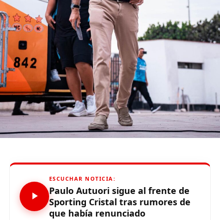
var js, fjs = d.getElementsByTagName(s)[0];
if (d.getElementById(id)) {return;}
js = d.createElement(s); js.id = id;
js.src = «//connect.facebook.net/es_LA/all.js#xfbml=1»;
fjs.parentNode.insertBefore(js, fjs);
}(document, «script», «facebook-jssdk»));
Source link
Comparte esto:
ESCUCHAR NOTICIA:
Paulo Autuori sigue al frente de
Sporting Cristal tras rumores de
que había renunciado