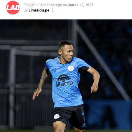
equipo.
Published
5 meses ago
on
marzo 12, 2026
By
Limaaldia.pe
La información señala que Autuori se mantiene al
mando del primer equipo celeste, con miras al partido
de este domingo ante Sport Boys de local, por la sétima
fecha del Torneo Apertura de la Liga 1. Eso sí, expresó
su molestia a la interna ante el rendimiento que
tuvieron los jugadores a lo largo del partido ante los
venezolanos.
Paulo Autuori, expresó su malestar en la conferencia de
prensa tras la clasificación a la fase de grupos por el mal
desempeño del equipo, señalando incluso, que no
merecieron haber superado de fase.
“Se pasa para otra
fase, excelente,
para el club es bueno pero lo que
nosotros jugamos hoy día no era para pasar
.
Esto es
muy corto para nosotros,
el equipo no puede tener un
partido como local, tener una ventaja y hacer el primer
tiempo qu
e
hizo
”
,
enfatizó el técnico.