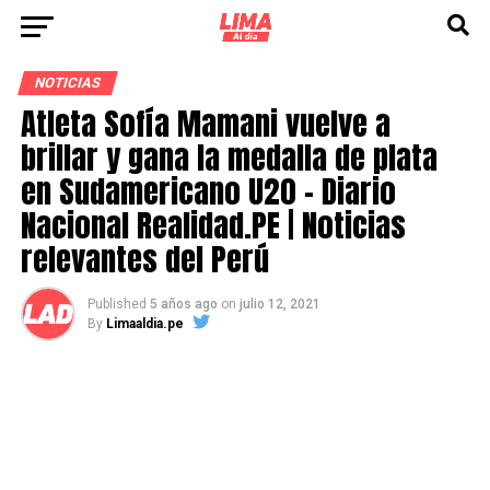
NOTICIAS
Atleta Sofía Mamani vuelve a
brillar y gana la medalla de plata
en Sudamericano U20 – Diario
Nacional Realidad.PE | Noticias
relevantes del Perú
Published
5 años ago
on
julio 12, 2021
By
Limaaldia.pe