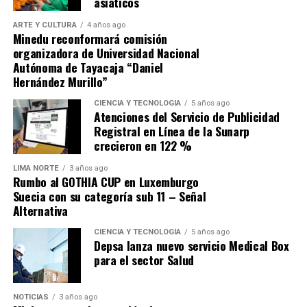
asiáticos
presiones por el mayor gasto corriente. Para la firma,
ARTE Y CULTURA
4 años ago
«hay que abordarlas de manera significativa para
Minedu reconformará comisión
evitar que haya un deterioro importante de las
organizadora de Universidad Nacional
finanzas públicas»
en la próxima década.
Autónoma de Tayacaja “Daniel
Hernández Murillo”
Fuente: Gestión
CIENCIA Y TECNOLOGÍA
5 años ago
Atenciones del Servicio de Publicidad
Comparte esto:
Registral en Línea de la Sunarp
crecieron en 122 %
LIMA NORTE
3 años ago
Rumbo al GOTHIA CUP en Luxemburgo
Suecia con su categoría sub 11 – Señal
Alternativa
CIENCIA Y TECNOLOGÍA
5 años ago
Depsa lanza nuevo servicio Medical Box
para el sector Salud
NOTICIAS
3 años ago