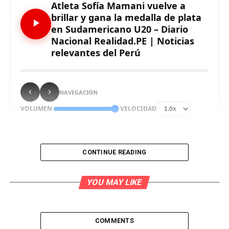
Atleta Sofía Mamani vuelve a
brillar y gana la medalla de plata
en Sudamericano U20 – Diario
Nacional Realidad.PE | Noticias
relevantes del Perú
NAVEGACIÓN
VOLUMEN
VELOCIDAD
CONTINUE READING
Sofía Mamani Arizapana volvió a brillar en el
Estadio Atlético de la Videna al adjudicarse hoy la
YOU MAY LIKE
medalla de plata en la prueba de 3,000 metros
planos damas, en el segundo día de competencia del
Campeonato Sudamericano de Atletismo U20. En la
COMMENTS