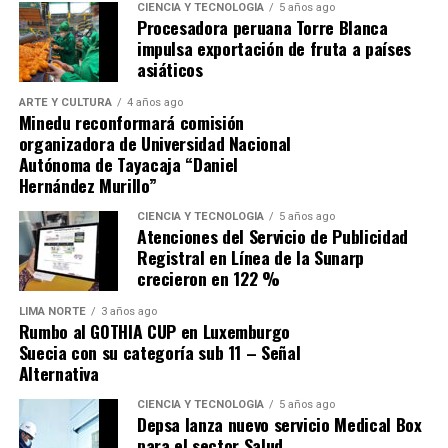
niños que están contaminados con plomo y que no hay
le provoca una profunda tristeza. Añadió que «especular
CIENCIA Y TECNOLOGÍA
5 años ago
una autoridad que pueda revertir esta situación, que
Procesadora peruana Torre Blanca
los porqués para una decisión tan importante es no solo
impulsa exportación de fruta a países
inviertan en esos niños que están enfermos y no estén
absurdo, sino infame».
asiáticos
gastando en viajecitos y cosas que en realidad me llaman
la atención. O salvo que en esa lista de subvención estén
ARTE Y CULTURA
4 años ago
los niños que tienen plomo o esos voluntariados que
Minedu reconformará comisión
organizadora de Universidad Nacional
salen a hacer no sé qué trabajo, y bueno en ese sentido
Autónoma de Tayacaja “Daniel
estaríamos satisfechos”.
Hernández Murillo”
Navegación de entradas
CIENCIA Y TECNOLOGÍA
5 años ago
Atenciones del Servicio de Publicidad
Source link
Registral en Línea de la Sunarp
crecieron en 122 %
Comparte esto:
Source link
LIMA NORTE
3 años ago
Rumbo al GOTHIA CUP en Luxemburgo
Suecia con su categoría sub 11 – Señal
Comparte esto:
Alternativa
CIENCIA Y TECNOLOGÍA
5 años ago
Depsa lanza nuevo servicio Medical Box
para el sector Salud