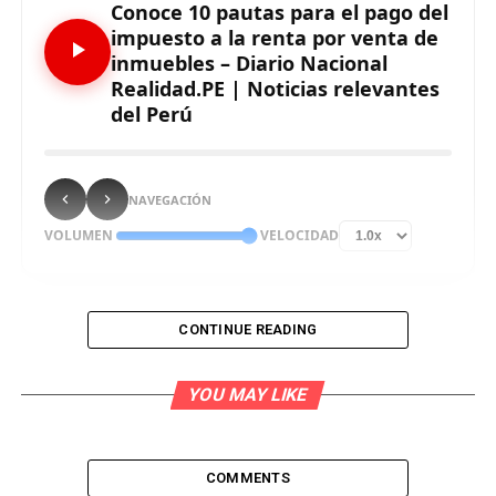
Conoce 10 pautas para el pago del
impuesto a la renta por venta de
inmuebles – Diario Nacional
Realidad.PE | Noticias relevantes
del Perú
NAVEGACIÓN
VOLUMEN
VELOCIDAD
CONTINUE READING
La Cámara de Comercio de Lima (CCL) presentó 10
reglas básicas que deben tener en cuenta las
YOU MAY LIKE
personas naturales que transfieran propiedades
gravadas con el impuesto a la renta entre el 4 de
julio al 4 de agosto de 2021.
COMMENTS