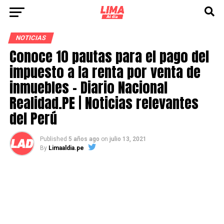
NOTICIAS
Conoce 10 pautas para el pago del
impuesto a la renta por venta de
inmuebles – Diario Nacional
Realidad.PE | Noticias relevantes
del Perú
Published
5 años ago
on
julio 13, 2021
By
Limaaldia.pe