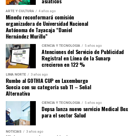
asiáticos
RELATED TOPICS:
presiones por el mayor gasto corriente. Para la firma,
ARTE Y CULTURA
4 años ago
UP NEXT
«hay que abordarlas de manera significativa para
Minedu reconformará comisión
-Todos los procesos judiciales que se le vienen a Keiko
evitar que haya un deterioro importante de las
organizadora de Universidad Nacional
tras su turbia campaña del 2021
finanzas públicas»
en la próxima década.
Autónoma de Tayacaja “Daniel
Hernández Murillo”
DON'T MISS
¿Qué pasos debes seguir para implementar la
Fuente: Gestión
facturación electrónica? – Diario Nacional Realidad.PE |
CIENCIA Y TECNOLOGÍA
5 años ago
Atenciones del Servicio de Publicidad
Noticias relevantes del Perú
Comparte esto:
Registral en Línea de la Sunarp
crecieron en 122 %
Limaaldia.pe
LIMA NORTE
3 años ago
Rumbo al GOTHIA CUP en Luxemburgo
Suecia con su categoría sub 11 – Señal
Alternativa
Mantente informado con Limaaldia.pe
CIENCIA Y TECNOLOGÍA
5 años ago
Depsa lanza nuevo servicio Medical Box
para el sector Salud
NOTICIAS
3 años ago