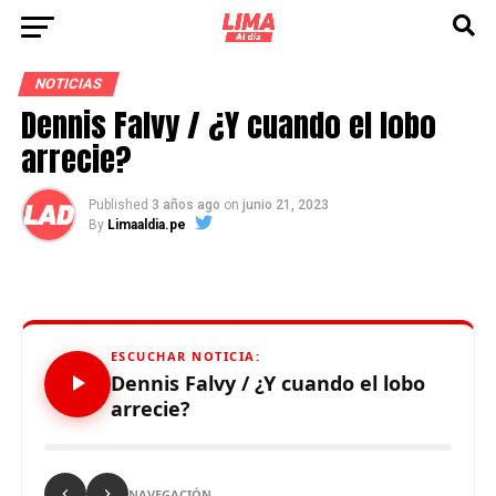
NOTICIAS
Dennis Falvy / ¿Y cuando el lobo
arrecie?
Published
3 años ago
on
junio 21, 2023
By
Limaaldia.pe
ESCUCHAR NOTICIA:
Dennis Falvy / ¿Y cuando el lobo
arrecie?
NAVEGACIÓN