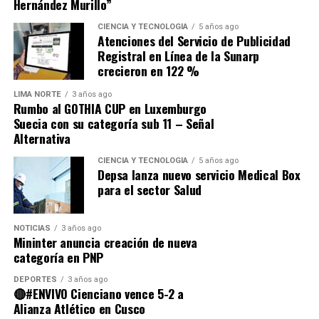
Hernández Murillo”
Fuente: Gestión
CIENCIA Y TECNOLOGÍA
5 años ago
Atenciones del Servicio de Publicidad
Comparte esto:
Registral en Línea de la Sunarp
crecieron en 122 %
LIMA NORTE
3 años ago
Rumbo al GOTHIA CUP en Luxemburgo
Suecia con su categoría sub 11 – Señal
Alternativa
CIENCIA Y TECNOLOGÍA
5 años ago
Depsa lanza nuevo servicio Medical Box
para el sector Salud
NOTICIAS
3 años ago
Mininter anuncia creación de nueva
categoría en PNP
DEPORTES
3 años ago
🔴#ENVIVO Cienciano vence 5-2 a
Alianza Atlético en Cusco