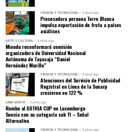
La victoria en Junín consolidó la confianza de los
CIENCIA Y TECNOLOGÍA
5 años ago
Procesadora peruana Torre Blanca
patriotas y demostró la capacidad de organización de
impulsa exportación de fruta a países
Bolívar, quien había reunido un ejército compuesto por
asiáticos
peruanos, colombianos, venezolanos y argentinos.
ARTE Y CULTURA
4 años ago
Minedu reconformará comisión
La batalla también evidenció la importancia de la
organizadora de Universidad Nacional
geografía andina, pues la altitud y las condiciones del
Autónoma de Tayacaja “Daniel
terreno influyeron en el desarrollo del enfrentamiento.
Hernández Murillo”
El triunfo fue celebrado como un símbolo de unidad
CIENCIA Y TECNOLOGÍA
5 años ago
Atenciones del Servicio de Publicidad
continental, ya que soldados de distintos países
Registral en Línea de la Sunarp
lucharon juntos por la independencia del Perú y la
crecieron en 122 %
libertad de Sudamérica.
LIMA NORTE
3 años ago
Rumbo al GOTHIA CUP en Luxemburgo
Tras Junín, Bolívar reorganizó sus fuerzas y preparó la
Suecia con su categoría sub 11 – Señal
ofensiva definitiva que culminaría en la Batalla de
Alternativa
Ayacucho, el 9 de diciembre de 1824, sellando la
independencia.
CIENCIA Y TECNOLOGÍA
5 años ago